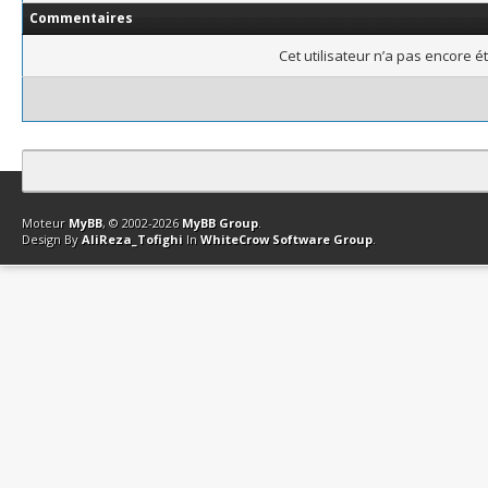
Commentaires
Cet utilisateur n’a pas encore é
Contact
Club Affiliation
Retourner en haut
Version bas-débit (Archi
Moteur
MyBB
, © 2002-2026
MyBB Group
.
Design By
AliReza_Tofighi
In
WhiteCrow Software Group
.