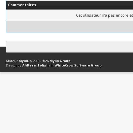
Commentaires
Cet utilisateur n’a pas encore é
Contact
Club Affiliation
Retourner en haut
Version bas-débit (Archi
Moteur
MyBB
, © 2002-2026
MyBB Group
.
Design By
AliReza_Tofighi
In
WhiteCrow Software Group
.