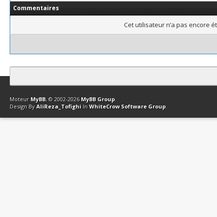
Commentaires
Cet utilisateur n’a pas encore é
Contact
Club Affiliation
Retourner en haut
Version bas-débit (Archi
Moteur
MyBB
, © 2002-2026
MyBB Group
.
Design By
AliReza_Tofighi
In
WhiteCrow Software Group
.