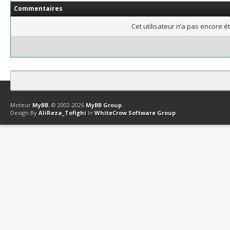
Commentaires
Cet utilisateur n’a pas encore é
Contact
Club Affiliation
Retourner en haut
Version bas-débit (Archi
Moteur
MyBB
, © 2002-2026
MyBB Group
.
Design By
AliReza_Tofighi
In
WhiteCrow Software Group
.