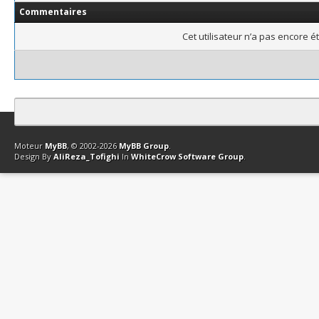
Commentaires
Cet utilisateur n’a pas encore é
Contact
Club Affiliation
Retourner en haut
Version bas-débit (Archi
Moteur
MyBB
, © 2002-2026
MyBB Group
.
Design By
AliReza_Tofighi
In
WhiteCrow Software Group
.