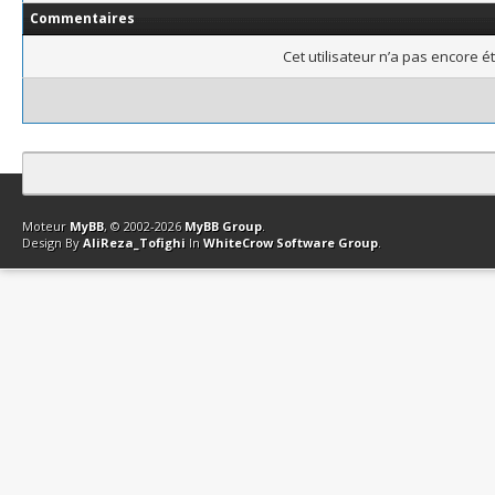
Commentaires
Cet utilisateur n’a pas encore é
Contact
Club Affiliation
Retourner en haut
Version bas-débit (Archi
Moteur
MyBB
, © 2002-2026
MyBB Group
.
Design By
AliReza_Tofighi
In
WhiteCrow Software Group
.