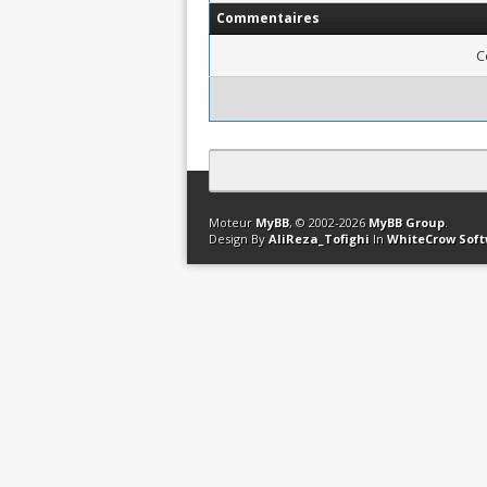
Commentaires
C
Contact
Club Affiliation
Retourner en 
Moteur
MyBB
, © 2002-2026
MyBB Group
.
Design By
AliReza_Tofighi
In
WhiteCrow Sof