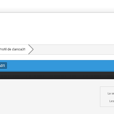
Profil de claricia31
a31
La s
Les