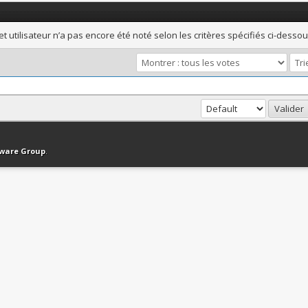
et utilisateur n’a pas encore été noté selon les critères spécifiés ci-dessou
haut
Version bas-débit (Archivé)
Syndication RSS
tware Group
.