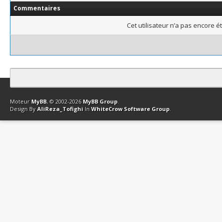
Commentaires
Cet utilisateur n’a pas encore é
Contact
Club Affiliation
Retourner en haut
Version bas-débit (Archi
Moteur
MyBB
, © 2002-2026
MyBB Group
.
Design By
AliReza_Tofighi
In
WhiteCrow Software Group
.