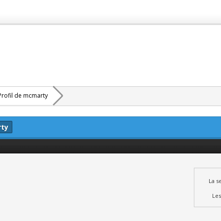
Profil de mcmarty
rty
La s
Les