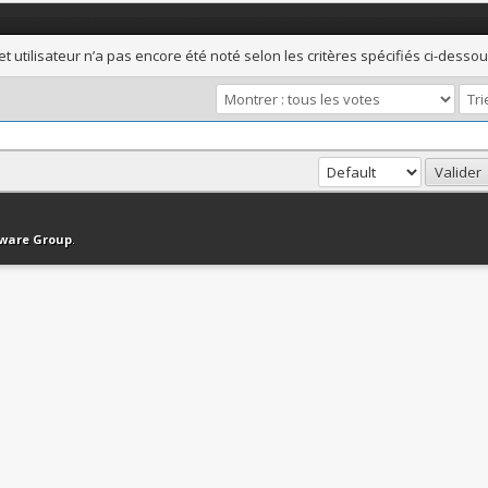
et utilisateur n’a pas encore été noté selon les critères spécifiés ci-dessou
haut
Version bas-débit (Archivé)
Syndication RSS
tware Group
.