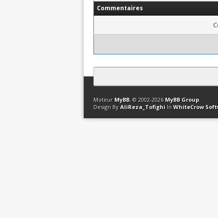
Commentaires
C
Contact
Club Affiliation
Retourner en 
Moteur
MyBB
, © 2002-2026
MyBB Group
.
Design By
AliReza_Tofighi
In
WhiteCrow Sof