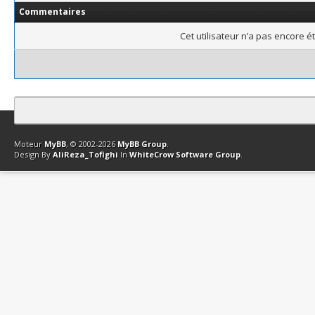
Commentaires
Cet utilisateur n’a pas encore é
Contact
Club Affiliation
Retourner en haut
Version bas-débit (Archi
Moteur
MyBB
, © 2002-2026
MyBB Group
.
Design By
AliReza_Tofighi
In
WhiteCrow Software Group
.