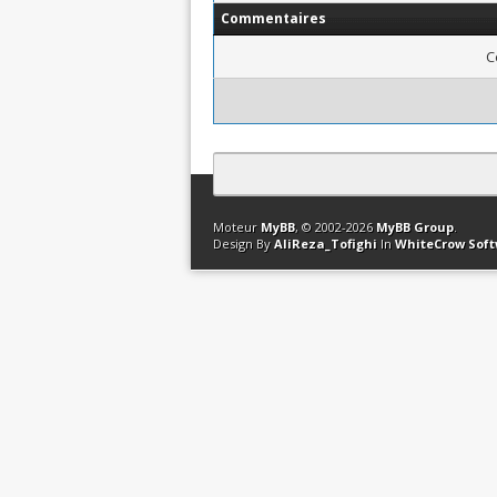
Commentaires
C
Contact
Club Affiliation
Retourner en 
Moteur
MyBB
, © 2002-2026
MyBB Group
.
Design By
AliReza_Tofighi
In
WhiteCrow Sof