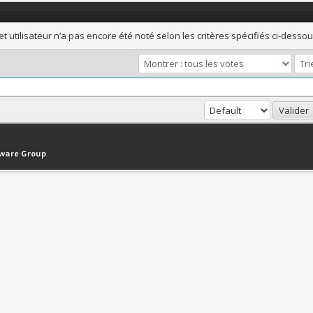
et utilisateur n’a pas encore été noté selon les critères spécifiés ci-dessou
haut
Version bas-débit (Archivé)
Syndication RSS
tware Group
.