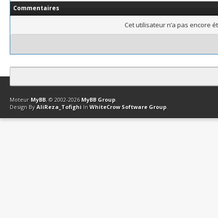
Commentaires
Cet utilisateur n’a pas encore é
Contact
Club Affiliation
Retourner en haut
Version bas-débit (Archi
Moteur
MyBB
, © 2002-2026
MyBB Group
.
Design By
AliReza_Tofighi
In
WhiteCrow Software Group
.