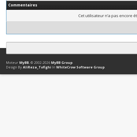
Commentaires
Cet utilisateur n’a pas encore é
Contact
Club Affiliation
Retourner en haut
Version bas-débit (Archi
Moteur
MyBB
, © 2002-2026
MyBB Group
.
Design By
AliReza_Tofighi
In
WhiteCrow Software Group
.