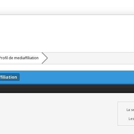
Profil de mediaffiliation
iliation
La s
Les