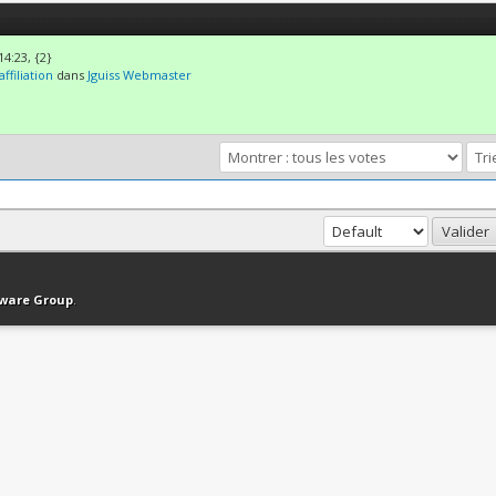
14:23, {2}
ffiliation
dans
Jguiss Webmaster
haut
Version bas-débit (Archivé)
Syndication RSS
tware Group
.