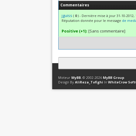
Commentaires
jguiss
(
0
) - Dernière mise à jour 31-10-2012, 
Réputation donnée pour le message
de media
Positive (+1):
[Sans commentaire]
Contact
Club Affiliation
Retourner en 
Moteur
MyBB
, © 2002-2026
MyBB Group
.
Design By
AliReza_Tofighi
In
WhiteCrow Sof