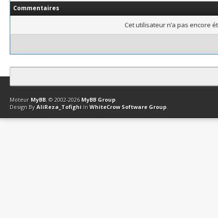
Commentaires
Cet utilisateur n’a pas encore é
Contact
Club Affiliation
Retourner en haut
Version bas-débit (Archi
Moteur
MyBB
, © 2002-2026
MyBB Group
.
Design By
AliReza_Tofighi
In
WhiteCrow Software Group
.