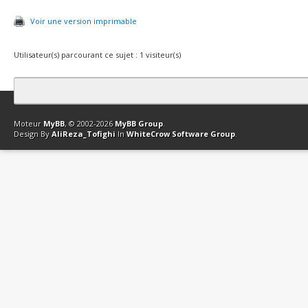
Voir une version imprimable
Utilisateur(s) parcourant ce sujet : 1 visiteur(s)
Contact
Club Affiliation
Retourner en haut
Version bas-débit (Archi
Moteur
MyBB
, © 2002-2026
MyBB Group
.
Design By
AliReza_Tofighi
In
WhiteCrow Software Group
.