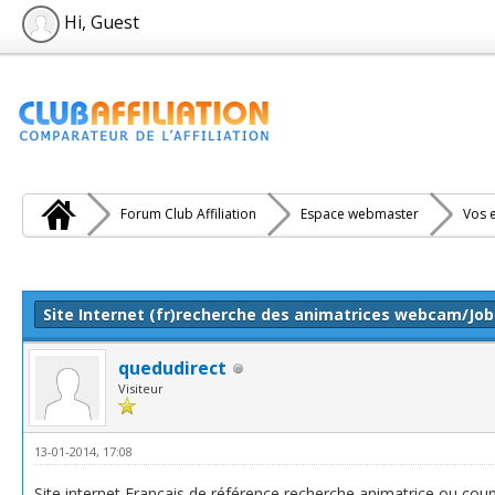
Hi, Guest
Forum Club Affiliation
Espace webmaster
Vos e
e(s))
Site Internet (fr)recherche des animatrices webcam/Job
quedudirect
Visiteur
13-01-2014, 17:08
Site internet Français de référence recherche animatrice ou coup