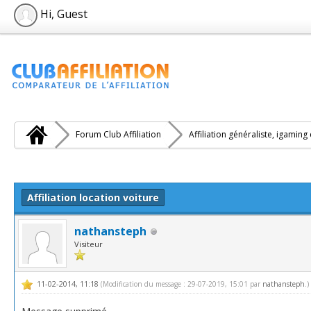
Hi, Guest
Forum Club Affiliation
Affiliation généraliste, igaming
e(s))
Affiliation location voiture
nathansteph
Visiteur
11-02-2014, 11:18
(Modification du message : 29-07-2019, 15:01 par
nathansteph
.)