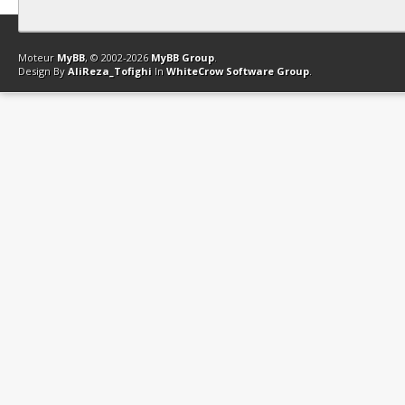
Contact
Club Affiliation
Retourner en haut
Version bas-débit (Archi
Moteur
MyBB
, © 2002-2026
MyBB Group
.
Design By
AliReza_Tofighi
In
WhiteCrow Software Group
.