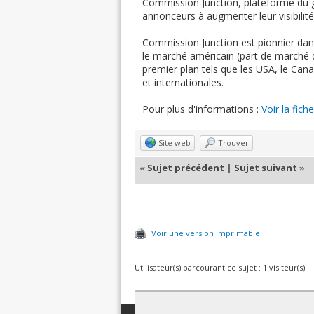
Commission Junction, plateforme du gr
annonceurs à augmenter leur visibilité 
Commission Junction est pionnier dan
le marché américain (part de marché d
premier plan tels que les USA, le Canad
et internationales.
Pour plus d'informations :
Voir la fich
Site web
Trouver
«
Sujet précédent
|
Sujet suivant
»
Voir une version imprimable
Utilisateur(s) parcourant ce sujet : 1 visiteur(s)