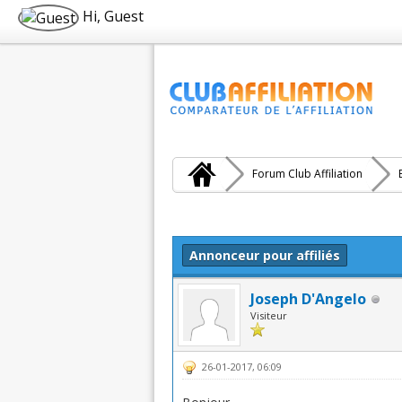
Hi, Guest
Forum Club Affiliation
Moyenne : 0 (0 vote(s))
1
2
3
4
5
Annonceur pour affiliés
Joseph D'Angelo
Visiteur
26-01-2017, 06:09