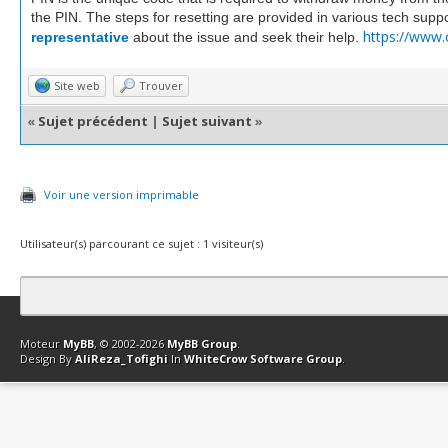
the PIN. The steps for resetting are provided in various tech supp
https://www.
representative
about the issue and seek their help.
Site web
Trouver
«
Sujet précédent
|
Sujet suivant
»
Voir une version imprimable
Utilisateur(s) parcourant ce sujet : 1 visiteur(s)
Contact
Club Affiliation
Retourner en haut
Version bas-débit (Archi
Moteur
MyBB
, © 2002-2026
MyBB Group
.
Design By
AliReza_Tofighi
In
WhiteCrow Software Group
.