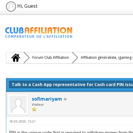
Hi, Guest
Forum Club Affiliation
Affiliation généraliste, igaming
e(s))
Talk to a Cash App representative for Cash card PIN iss
sofimariyam
Visiteur
18-05-2020, 15:21
PIN is the unique code that is required to withdraw money from th