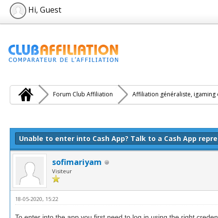
Hi, Guest
Forum Club Affiliation
Affiliation généraliste, igaming
e(s))
Unable to enter into Cash App? Talk to a Cash App repre
sofimariyam
Visiteur
18-05-2020, 15:22
To enter into the app you first need to log in using the right creden