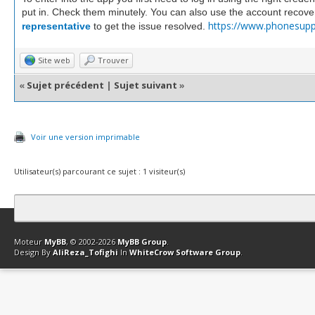
put in. Check them minutely. You can also use the account recove
https://www.phonesuppo
representative
to get the issue resolved.
Site web
Trouver
«
Sujet précédent
|
Sujet suivant
»
Voir une version imprimable
Utilisateur(s) parcourant ce sujet : 1 visiteur(s)
Contact
Club Affiliation
Retourner en haut
Version bas-débit (Archi
Moteur
MyBB
, © 2002-2026
MyBB Group
.
Design By
AliReza_Tofighi
In
WhiteCrow Software Group
.