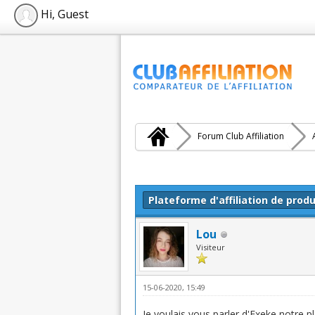
Hi, Guest
Forum Club Affiliation
Moyenne : 0 (0 vote(s))
1
2
3
4
5
Plateforme d'affiliation de produ
Lou
Visiteur
15-06-2020, 15:49
Je voulais vous parler d'Exeke notre p