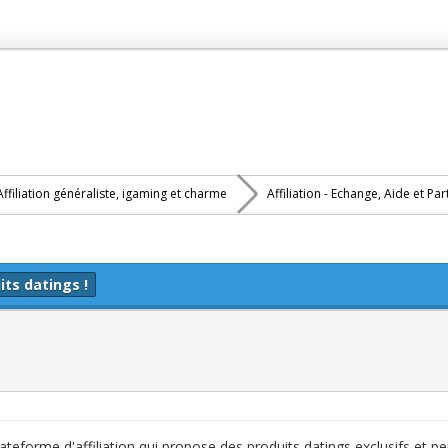
Affiliation généraliste, igaming et charme
Affiliation - Echange, Aide et Pa
its datings !
lateforme d'affiliation qui propose des produits datings exclusifs et p