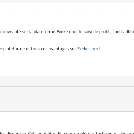
nouveauté sur la plateforme Exeke dont le suivi de profil , l'anti-adbl
re plateforme et tous ces avantages sur
Exeke.com
!
plus disponible. Cela peut être dû a des problèmes techniques, des 