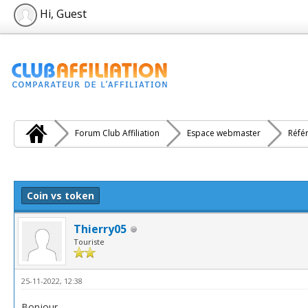
Hi, Guest
Forum Club Affiliation
Espace webmaster
Réfé
e(s))
Coin vs token
Thierry05
Touriste
25-11-2022, 12:38
Bonjour,