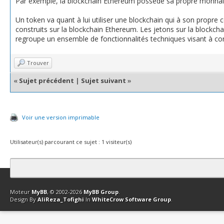
Par exemple, la blockchain Ethereum possède sa propre monnaie,
Un token va quant à lui utiliser une blockchain qui à son propre
construits sur la blockchain Ethereum. Les jetons sur la blockc
regroupe un ensemble de fonctionnalités techniques visant à con
Trouver
«
Sujet précédent
|
Sujet suivant
»
Voir une version imprimable
Utilisateur(s) parcourant ce sujet : 1 visiteur(s)
Contact
Club Affiliation
Retourner en haut
Version bas-débit (Archi
Moteur
MyBB
, © 2002-2026
MyBB Group
.
Design By
AliReza_Tofighi
In
WhiteCrow Software Group
.