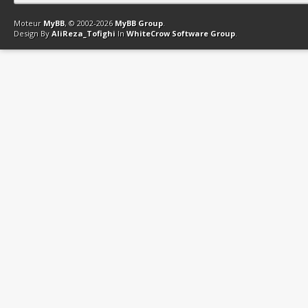
Contact
Club Affiliation
Retourner en haut
Version bas-débit (Archi
Moteur
MyBB
, © 2002-2026
MyBB Group
.
Design By
AliReza_Tofighi
In
WhiteCrow Software Group
.