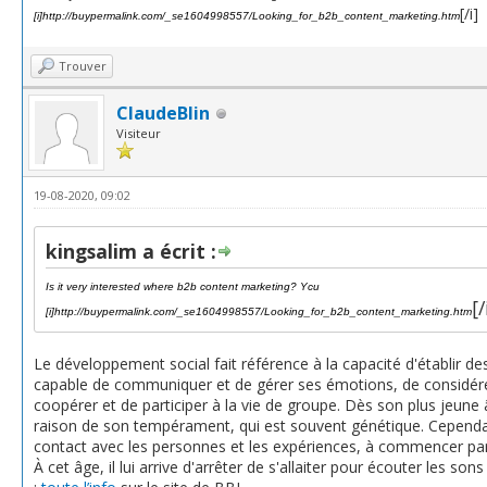
[/i]
[i]
http://buypermalink.com/_se1604998557/Looking_for_b2b_content_marketing.htm
Trouver
ClaudeBlin
Visiteur
19-08-2020, 09:02
kingsalim a écrit :
Is it very interested where b2b content marketing? Ycu
[/
[i]
http://buypermalink.com/_se1604998557/Looking_for_b2b_content_marketing.htm
Le développement social fait référence à la capacité d'établir des
capable de communiquer et de gérer ses émotions, de considérer l
coopérer et de participer à la vie de groupe. Dès son plus jeune 
raison de son tempérament, qui est souvent génétique. Cependa
contact avec les personnes et les expériences, à commencer par l
À cet âge, il lui arrive d'arrêter de s'allaiter pour écouter les s