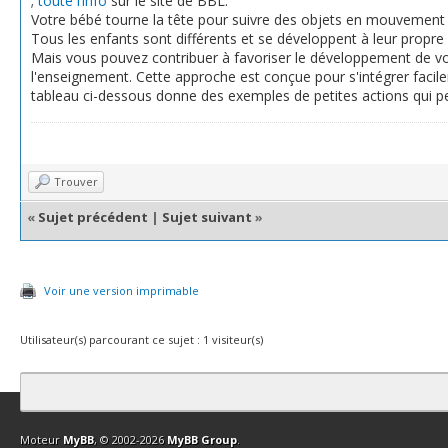
;
toute l’info
sur le site de BBL.
Votre bébé tourne la tête pour suivre des objets en mouvement 
Tous les enfants sont différents et se développent à leur propr
Mais vous pouvez contribuer à favoriser le développement de vot
l'enseignement. Cette approche est conçue pour s'intégrer facile
tableau ci-dessous donne des exemples de petites actions qui p
Trouver
«
Sujet précédent
|
Sujet suivant
»
Voir une version imprimable
Utilisateur(s) parcourant ce sujet : 1 visiteur(s)
Contact
Club Affiliation
Retourner en haut
Version bas-débit (Archi
Moteur
MyBB
, © 2002-2026
MyBB Group
.