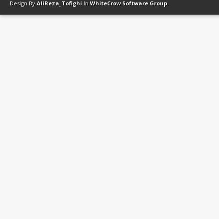
Design By
AliReza_Tofighi
In
WhiteCrow Software Group
.