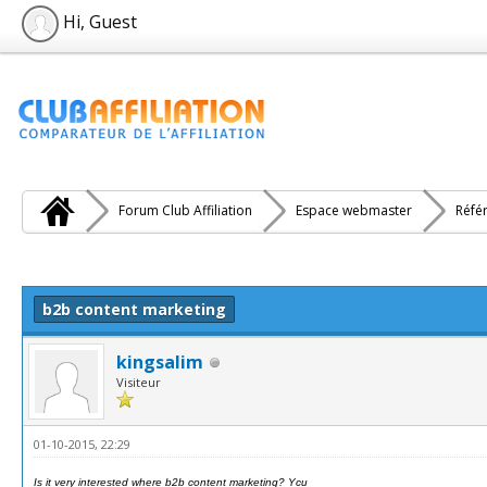
Hi, Guest
Forum Club Affiliation
Espace webmaster
Réfé
e(s))
b2b content marketing
kingsalim
Visiteur
01-10-2015, 22:29
Is it very interested where b2b content marketing? Ycu