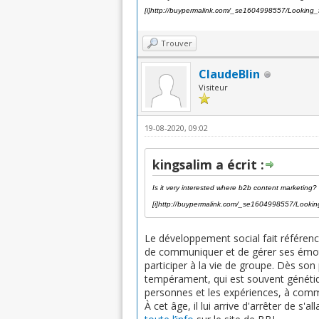
[i]
http://buypermalink.com/_se1604998557/Looking_
Trouver
ClaudeBlin
Visiteur
19-08-2020, 09:02
kingsalim a écrit :
Is it very interested where b2b content marketing?
[i]
http://buypermalink.com/_se1604998557/Lookin
Le développement social fait référence
de communiquer et de gérer ses émotio
participer à la vie de groupe. Dès son
tempérament, qui est souvent génétiq
personnes et les expériences, à comme
À cet âge, il lui arrive d'arrêter de s'