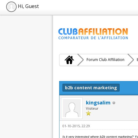
Hi, Guest
Forum Club Affiliation
Moyenne : 0 (0 vote(s))
1
2
3
4
5
b2b content marketing
kingsalim
Visiteur
01-10-2015, 22:29
Is it very interested where b2b content marketing? Y