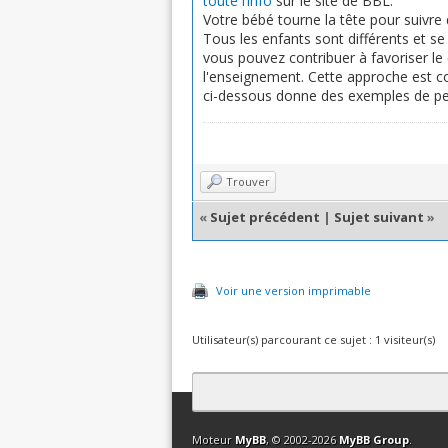
toute l’info
sur le site de BBL.
Votre bébé tourne la tête pour suivr
Tous les enfants sont différents et s
vous pouvez contribuer à favoriser le
l'enseignement. Cette approche est co
ci-dessous donne des exemples de pet
Trouver
«
Sujet précédent
|
Sujet suivant
»
Voir une version imprimable
Utilisateur(s) parcourant ce sujet : 1 visiteur(s)
Contact
Club Affiliation
Retourner en 
Moteur
MyBB
, © 2002-2026
MyBB Group
.