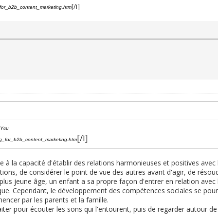
[/i]
for_b2b_content_marketing.htm
 Ycu
[/i]
g_for_b2b_content_marketing.htm
 à la capacité d'établir des relations harmonieuses et positives avec l
ns, de considérer le point de vue des autres avant d'agir, de résoudr
 plus jeune âge, un enfant a sa propre façon d'entrer en relation avec
ue. Cependant, le développement des compétences sociales se poursui
ncer par les parents et la famille.
allaiter pour écouter les sons qui l'entourent, puis de regarder autour d