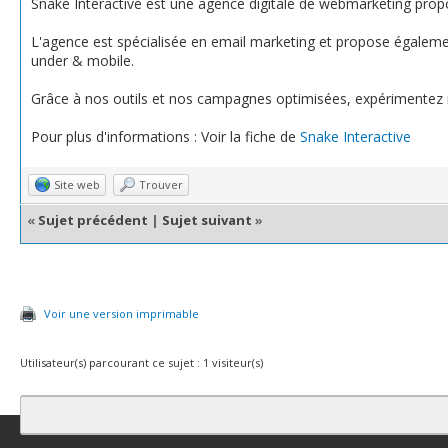
Snake Interactive est une agence digitale de webmarketing prop
L'agence est spécialisée en email marketing et propose égalemen
under & mobile.
Grâce à nos outils et nos campagnes optimisées, expérimentez nos
Pour plus d'informations : Voir la fiche de
Snake Interactive
Site web
Trouver
«
Sujet précédent
|
Sujet suivant
»
Voir une version imprimable
Utilisateur(s) parcourant ce sujet : 1 visiteur(s)
Contact
Club Affiliation
Retourner en haut
Version bas-débit (Archi