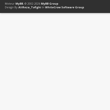
Moteur
MyBB
, © 2002-2026
MyBB Group
.
Design By
AliReza_Tofighi
In
WhiteCrow Software Group
.