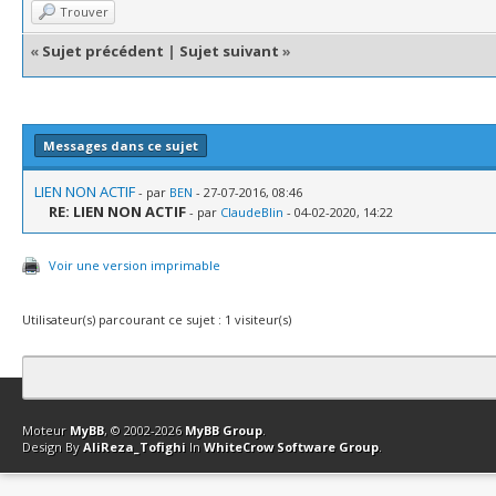
Trouver
«
Sujet précédent
|
Sujet suivant
»
Messages dans ce sujet
LIEN NON ACTIF
- par
BEN
- 27-07-2016, 08:46
RE: LIEN NON ACTIF
- par
ClaudeBlin
- 04-02-2020, 14:22
Voir une version imprimable
Utilisateur(s) parcourant ce sujet : 1 visiteur(s)
Contact
Club Affiliation
Retourner en haut
Version bas-débit (Archi
Moteur
MyBB
, © 2002-2026
MyBB Group
.
Design By
AliReza_Tofighi
In
WhiteCrow Software Group
.