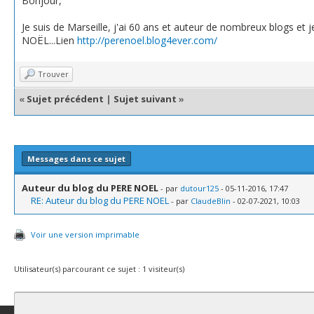
Bonjour,
Je suis de Marseille, j'ai 60 ans et auteur de nombreux blogs et 
NOËL...Lien
http://perenoel.blog4ever.com/
Trouver
«
Sujet précédent
|
Sujet suivant
»
Messages dans ce sujet
Auteur du blog du PERE NOEL
- par
dutour125
- 05-11-2016, 17:47
RE: Auteur du blog du PERE NOEL
- par
ClaudeBlin
- 02-07-2021, 10:03
Voir une version imprimable
Utilisateur(s) parcourant ce sujet : 1 visiteur(s)