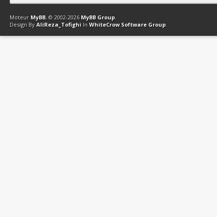
Contact
Club Affiliation
Retourner en haut
Version bas-débit (Archi
Moteur
MyBB
, © 2002-2026
MyBB Group
.
Design By
AliReza_Tofighi
In
WhiteCrow Software Group
.