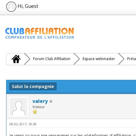
Hi, Guest
Forum Club Affiliation
Espace webmaster
Prés
e(s))
Salut la compagnie
valery
Visiteur
08-02-2017, 18:38
Je viens ici pour me renseigner sur les plateformes d'affiliation, 