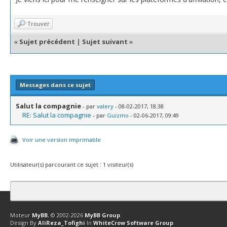
Trouver
«
Sujet précédent
|
Sujet suivant
»
Messages dans ce sujet
Salut la compagnie
- par
valery
- 08-02-2017, 18:38
RE: Salut la compagnie
- par
Guizmo
- 02-06-2017, 09:49
Voir une version imprimable
Utilisateur(s) parcourant ce sujet : 1 visiteur(s)
Contact
Club Affiliation
Retourner en haut
Version bas-débit (Archi
Moteur
MyBB
, © 2002-2026
MyBB Group
.
Design By
AliReza_Tofighi
In
WhiteCrow Software Group
.