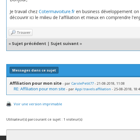
Je travail chez
Cotermavoiture.fr
en business développement on
découvrir ici le milieu de l'affiliation et mieux en comprendre l'enje
Trouver
«
Sujet précédent
|
Sujet suivant
»
Messages dans ce sujet
Affiliation pour mon site
- par
CarolePetit77
- 21-08-2018, 11:08
RE: Affiliation pour mon site
- par
Appi travels affiliation
- 25-08-2018, 18:
Voir une version imprimable
Utilisateur(s) parcourant ce sujet : 1 visiteur(s)