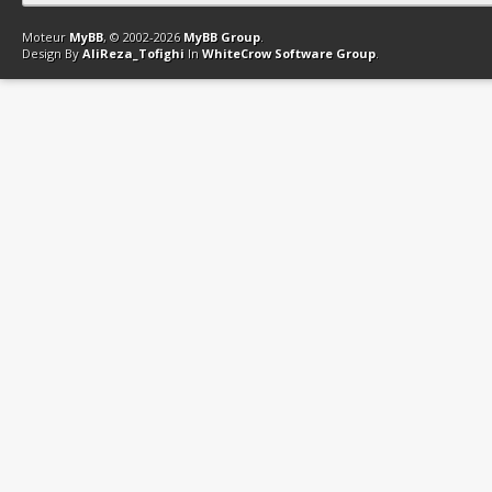
Contact
Club Affiliation
Retourner en haut
Version bas-débit (Archi
Moteur
MyBB
, © 2002-2026
MyBB Group
.
Design By
AliReza_Tofighi
In
WhiteCrow Software Group
.