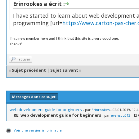
Erinrookes a écrit :
I have started to learn about web development a
programming [url=
https://www.carton-pas-cher
I’m a new member here and I think that this site is a very good one.
Thanks!
Trouver
«
Sujet précédent
|
Sujet suivant
»
Messages dans ce sujet
web development guide for beginners
- par
Erinrookes
- 02-01-2019, 12:4
RE: web development guide for beginners
- par
evansdu013
- 12-
Voir une version imprimable