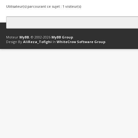
Utilisateur(s) parcourant ce sujet : 1 visiteur(s)
Contact
Club Affiliation
Retourner en haut
Version bas-débit (Archi
Moteur
MyBB
, © 2002-2026
MyBB Group
.
Design By
AliReza_Tofighi
In
WhiteCrow Software Group
.