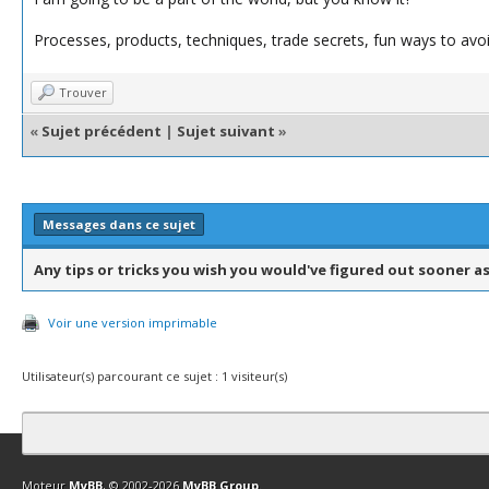
Processes, products, techniques, trade secrets, fun ways to avoid
Trouver
«
Sujet précédent
|
Sujet suivant
»
Messages dans ce sujet
Any tips or tricks you wish you would've figured out sooner a
Voir une version imprimable
Utilisateur(s) parcourant ce sujet : 1 visiteur(s)
Contact
Club Affiliation
Retourner en haut
Version bas-débit (Archi
Moteur
MyBB
, © 2002-2026
MyBB Group
.