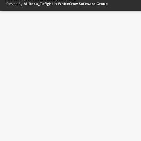
Design By
AliReza_Tofighi
In
WhiteCrow Software Group
.