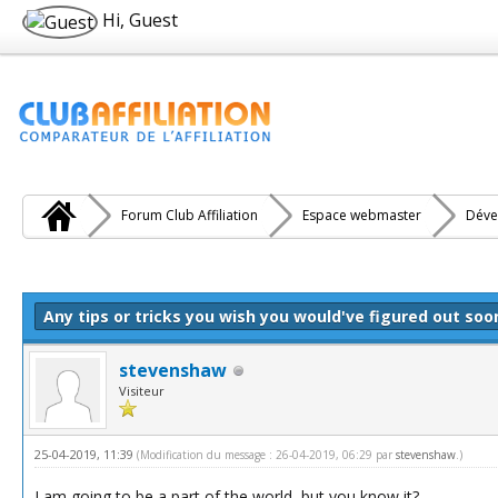
Hi, Guest
Forum Club Affiliation
Espace webmaster
Déve
e(s))
Any tips or tricks you wish you would've figured out so
stevenshaw
Visiteur
25-04-2019, 11:39
(Modification du message : 26-04-2019, 06:29 par
stevenshaw
.)
I am going to be a part of the world, but you know it?