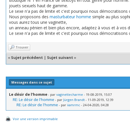
Boutique N°1 en France de sextoys en tout genre pour homme. Le
jouets sexuels haut de gamme.
Le sexe n'a pas de limite et c'est pourquoi nous démocratisons
Nous proposons des
masturbateur homme
simple au plus soph
vous aurez tous une vaginette,
un anneau pénien et bien plus encore, adaptez à vous et à vos d
Le sexe n'a pas de limite et c'est pourquoi nous démocratisons
Trouver
«
Sujet précédent
|
Sujet suivant
»
Messages dans ce sujet
Le désir de l'homme
- par
vaginettecharme
- 19-08-2019, 15:07
RE: Le désir de l'homme
- par
Jürgen Brandt
- 11-09-2019, 12:39
RE: Le désir de l'homme
- par
iiamrmc
- 24-04-2020, 04:28
Voir une version imprimable