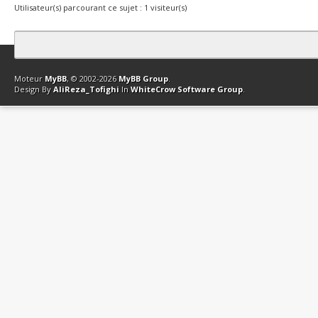
Utilisateur(s) parcourant ce sujet : 1 visiteur(s)
Contact
Club Affiliation
Retourner en haut
Version bas-débit (Archi
Moteur
MyBB
, © 2002-2026
MyBB Group
.
Design By
AliReza_Tofighi
In
WhiteCrow Software Group
.