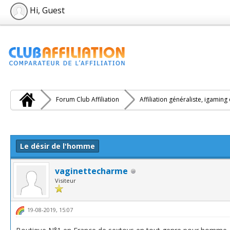
Hi, Guest
Forum Club Affiliation
Affiliation généraliste, igaming
e(s))
Le désir de l'homme
vaginettecharme
Visiteur
19-08-2019, 15:07