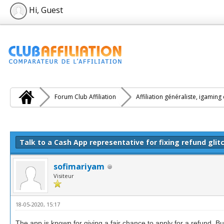
Hi, Guest
Forum Club Affiliation
Affiliation généraliste, igaming
e(s))
Talk to a Cash App representative for fixing refund glit
sofimariyam
Visiteur
18-05-2020, 15:17
The app is known for giving a fair chance to apply for a refund. But