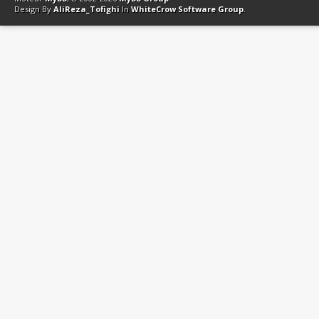
Design By
AliReza_Tofighi
In
WhiteCrow Software Group
.