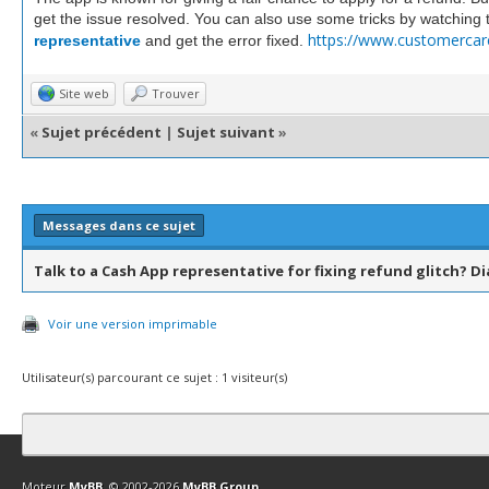
get the issue resolved. You can also use some tricks by watching te
https://www.customercare
representative
and get the error fixed.
Site web
Trouver
«
Sujet précédent
|
Sujet suivant
»
Messages dans ce sujet
Talk to a Cash App representative for fixing refund glitch? D
Voir une version imprimable
Utilisateur(s) parcourant ce sujet : 1 visiteur(s)
Contact
Club Affiliation
Retourner en haut
Version bas-débit (Archi
Moteur
MyBB
, © 2002-2026
MyBB Group
.