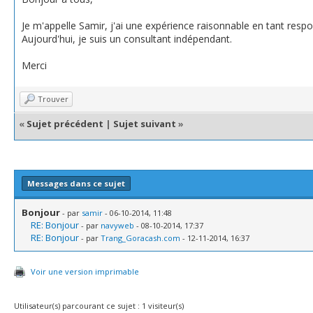
Je m'appelle Samir, j'ai une expérience raisonnable en tant respo
Aujourd'hui, je suis un consultant indépendant.
Merci
Trouver
«
Sujet précédent
|
Sujet suivant
»
Messages dans ce sujet
Bonjour
- par
samir
- 06-10-2014, 11:48
RE: Bonjour
- par
navyweb
- 08-10-2014, 17:37
RE: Bonjour
- par
Trang_Goracash.com
- 12-11-2014, 16:37
Voir une version imprimable
Utilisateur(s) parcourant ce sujet : 1 visiteur(s)