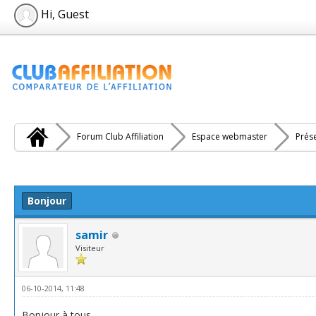
Hi, Guest
Forum Club Affiliation
Espace webmaster
Prés
e(s))
Bonjour
samir
Visiteur
06-10-2014, 11:48
Bonjour à tous,