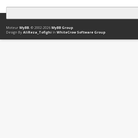
Contact
Club Affiliation
Retourner en haut
Version bas-débit (Archi
Moteur
MyBB
, © 2002-2026
MyBB Group
.
Design By
AliReza_Tofighi
In
WhiteCrow Software Group
.