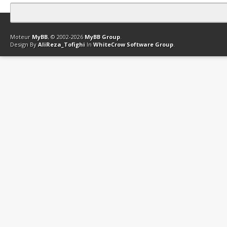
Contact
Club Affiliation
Retourner en haut
Version bas-débit (Archi
Moteur
MyBB
, © 2002-2026
MyBB Group
.
Design By
AliReza_Tofighi
In
WhiteCrow Software Group
.