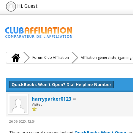
Hi, Guest
Forum Club Affiliation
Affiliation généraliste, igaming
e(s))
QuickBooks Won't Open? Dial Helpline Number
harryparker0123
Visiteur
26-06-2020, 12:54
There are several reasons behind
QuickBooks Won't Open
err