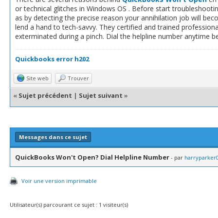
or technical glitches in Windows OS . Before start troubleshootin
as by detecting the precise reason your annihilation job will becom
lend a hand to tech-savvy. They certified and trained profession
exterminated during a pinch. Dial the helpline number anytime be
Quickbooks error h202
Site web
Trouver
«
Sujet précédent
|
Sujet suivant
»
Messages dans ce sujet
QuickBooks Won't Open? Dial Helpline Number
- par
harryparker
Voir une version imprimable
Utilisateur(s) parcourant ce sujet : 1 visiteur(s)