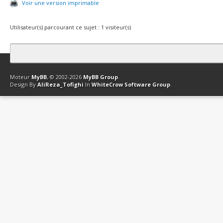
Voir une version imprimable
Utilisateur(s) parcourant ce sujet : 1 visiteur(s)
Contact
Club Affiliation
Retourner en haut
Version bas-débit (Archi
Moteur
MyBB
, © 2002-2026
MyBB Group
.
Design By
AliReza_Tofighi
In
WhiteCrow Software Group
.