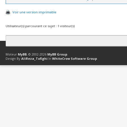
Voir une version imprimable
Utilisateur(s) parcourant ce sujet : 1 visiteur(s)
Contact
Club Affiliation
Retourner en haut
Version bas-débit (Archi
Moteur
MyBB
, © 2002-2026
MyBB Group
.
Design By
AliReza_Tofighi
In
WhiteCrow Software Group
.