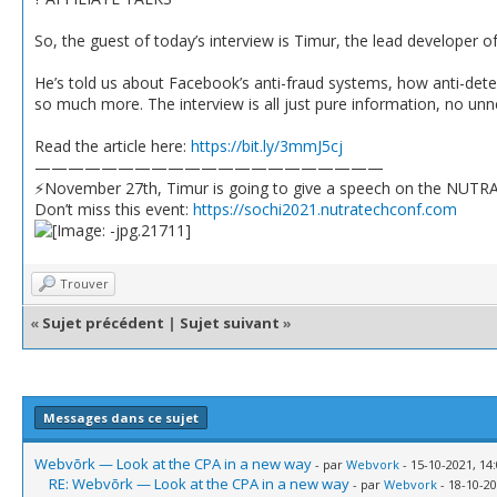
So, the guest of today’s interview is Timur, the lead developer
He’s told us about Facebook’s anti-fraud systems, how anti-det
so much more. The interview is all just pure information, no unne
Read the article here:
https://bit.ly/3mmJ5cj
—————————————————————
⚡️November 27th, Timur is going to give a speech on the NUTR
Don’t miss this event:
https://sochi2021.nutratechconf.com
Trouver
«
Sujet précédent
|
Sujet suivant
»
Messages dans ce sujet
Webvõrk — Look at the CPA in a new way
- par
Webvork
- 15-10-2021, 14
RE: Webvõrk — Look at the CPA in a new way
- par
Webvork
- 18-10-20