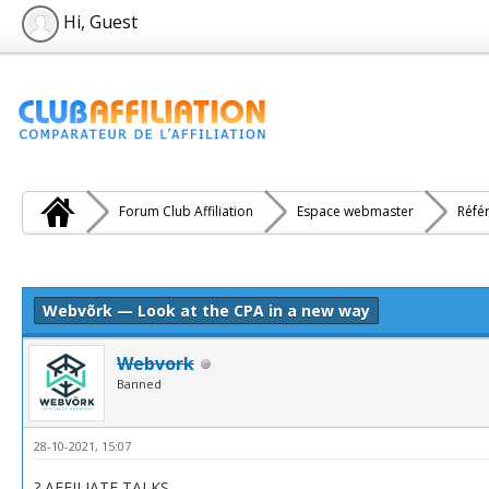
Hi, Guest
Forum Club Affiliation
Espace webmaster
Réfé
e(s))
Webvõrk — Look at the CPA in a new way
Webvork
Banned
28-10-2021, 15:07
? AFFILIATE TALKS