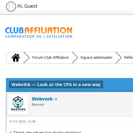
Hi, Guest
Forum Club Affiliation
Espace webmaster
Réfé
e(s))
Webvõrk — Look at the CPA in a new way
Webvork
Banned
31-01-2022, 16:58
⚡️ There are never too many promos!