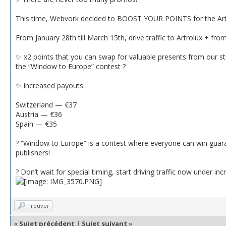
This time, Webvork decided to BOOST YOUR POINTS for the Artro
From January 28th till March 15th, drive traffic to Artrolux + fr
✨ x2 points that you can swap for valuable presents from our st
the “Window to Europe” contest ?
✨ increased payouts :
Switzerland — €37
Austria — €36
Spain — €35
? “Window to Europe” is a contest where everyone can win guar
publishers!
? Don’t wait for special timing, start driving traffic now under 
Trouver
«
Sujet précédent
|
Sujet suivant
»