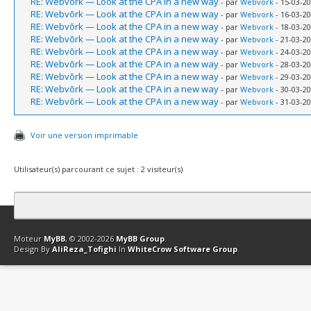
RE: Webvõrk — Look at the CPA in a new way
- par
Webvork
- 15-03-20
RE: Webvõrk — Look at the CPA in a new way
- par
Webvork
- 16-03-20
RE: Webvõrk — Look at the CPA in a new way
- par
Webvork
- 18-03-20
RE: Webvõrk — Look at the CPA in a new way
- par
Webvork
- 21-03-20
RE: Webvõrk — Look at the CPA in a new way
- par
Webvork
- 24-03-20
RE: Webvõrk — Look at the CPA in a new way
- par
Webvork
- 28-03-20
RE: Webvõrk — Look at the CPA in a new way
- par
Webvork
- 29-03-20
RE: Webvõrk — Look at the CPA in a new way
- par
Webvork
- 30-03-20
RE: Webvõrk — Look at the CPA in a new way
- par
Webvork
- 31-03-20
Voir une version imprimable
Utilisateur(s) parcourant ce sujet : 2 visiteur(s)
Contact
Club Affiliation
Retourner en haut
Version bas-débit (Archi
Moteur
MyBB
, © 2002-2026
MyBB Group
.
Design By
AliReza_Tofighi
In
WhiteCrow Software Group
.