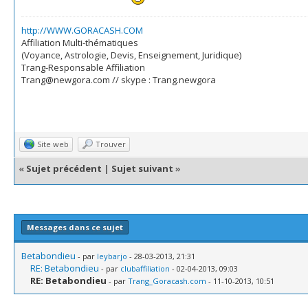
http://WWW.GORACASH.COM
Affiliation Multi-thématiques
(Voyance, Astrologie, Devis, Enseignement, Juridique)
Trang-Responsable Affiliation
Trang@newgora.com // skype : Trang.newgora
Site web
Trouver
«
Sujet précédent
|
Sujet suivant
»
Messages dans ce sujet
Betabondieu
- par
leybarjo
- 28-03-2013, 21:31
RE: Betabondieu
- par
clubaffiliation
- 02-04-2013, 09:03
RE: Betabondieu
- par
Trang_Goracash.com
- 11-10-2013, 10:51