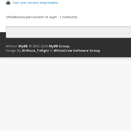
Voir une version imprimable
Utilisateur(s) parcourant ce sujet : 1 visiteur(s)
Contact
Club Affiliation
Retourner en haut
Version bas-débit (Archi
Moteur
MyBB
, © 2002-2026
MyBB Group
.
Design By
AliReza_Tofighi
In
WhiteCrow Software Group
.