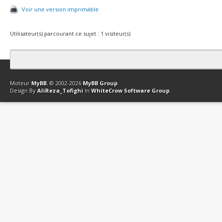
Voir une version imprimable
Utilisateur(s) parcourant ce sujet : 1 visiteur(s)
Contact
Club Affiliation
Retourner en haut
Version bas-débit (Archi
Moteur
MyBB
, © 2002-2026
MyBB Group
.
Design By
AliReza_Tofighi
In
WhiteCrow Software Group
.