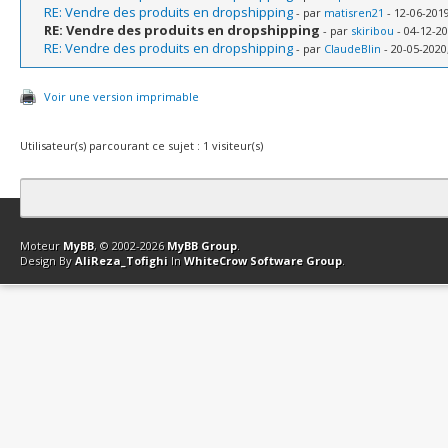
RE: Vendre des produits en dropshipping
- par
matisren21
- 12-06-2019
RE: Vendre des produits en dropshipping
- par
skiribou
- 04-12-20
RE: Vendre des produits en dropshipping
- par
ClaudeBlin
- 20-05-2020
Voir une version imprimable
Utilisateur(s) parcourant ce sujet : 1 visiteur(s)
Contact
Club Affiliation
Retourner en haut
Version bas-débit (Archi
Moteur
MyBB
, © 2002-2026
MyBB Group
.
Design By
AliReza_Tofighi
In
WhiteCrow Software Group
.