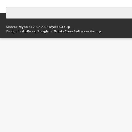
Contact
Club Affiliation
Retourner en haut
Version bas-débit (Archi
Moteur
MyBB
, © 2002-2026
MyBB Group
.
Design By
AliReza_Tofighi
In
WhiteCrow Software Group
.