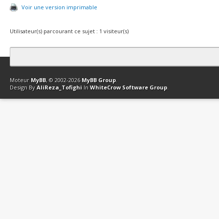
Voir une version imprimable
Utilisateur(s) parcourant ce sujet : 1 visiteur(s)
Contact
Club Affiliation
Retourner en haut
Version bas-débit (Archi
Moteur
MyBB
, © 2002-2026
MyBB Group
.
Design By
AliReza_Tofighi
In
WhiteCrow Software Group
.