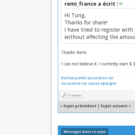
remi_france a écrit :
Hi Tung,
Thanks for share!
I have tried to register with
without affecting the amoun
Thanks Remi
I can not believe it. I currently ear
Rachat partiel assurance vie
Assurance vie caisse epargne
Trouver
«
Sujet précédent
|
Sujet suivant
»
Messages dans ce sujet