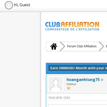
Hi, Guest
Forum Club Affiliation
Moyenne : 5 (1 vote(s))
1
2
3
4
5
Earn 3000USD/ Month with your 
hoanganhtung75
Visiteur
15-02-2019, 12:03