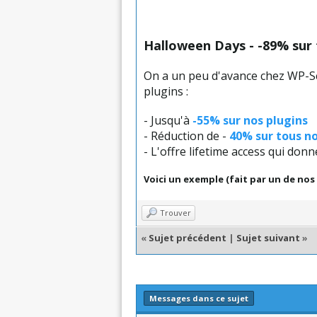
Halloween Days - -89% sur
On a un peu d'avance chez WP-Scr
plugins :
- Jusqu'à
-55% sur nos plugins
- Réduction de -
40% sur tous n
- L'offre lifetime access qui don
Voici un exemple (fait par un de nos
Trouver
«
Sujet précédent
|
Sujet suivant
»
Messages dans ce sujet