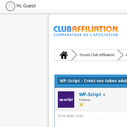
Hi, Guest
Forum Club Affiliation
Moyenne : 0 (0 vote(s))
1
2
3
4
5
WP-Script - Créez vos tubes adu
WP-Script
Visiteur
13-10-2020, 15:26