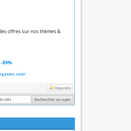
 des offres sur nos thèmes &
à -89%
orgasmo.com/
Répondre