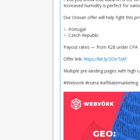
Increased humidity is perfect for vari
Our Onixan offer will help fight this
✨ Portugal
✨ Czech Republic
Payout rates — from €28 under CPA
Offer link:
https://bit.ly/2Oo7zAf
Multiple pre-landing pages with high co
#Webvork #nutra #affiliatemarketing