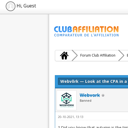
Hi, Guest
Forum Club Affiliation
Moyenne : 0 (0 vote(s))
1
2
3
4
5
Webvõrk — Look at the CPA in a
Webvork
Banned
20-10-2021, 13:13
? Did you know that autumn is the tim