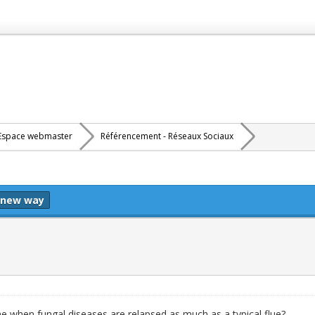
Espace webmaster
Référencement - Réseaux Sociaux
 new way
e when fungal diseases are relapsed as much as a typical flue?