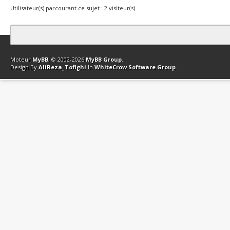
Utilisateur(s) parcourant ce sujet : 2 visiteur(s)
Contact
Club Affiliation
Retourner en haut
Version bas-débit (Archi
Moteur
MyBB
, © 2002-2026
MyBB Group
.
Design By
AliReza_Tofighi
In
WhiteCrow Software Group
.