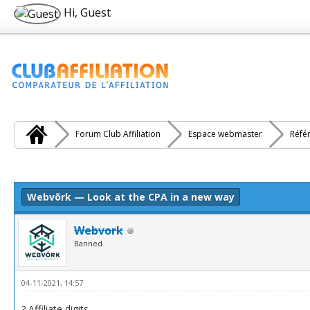
Hi, Guest
Forum Club Affiliation
Espace webmaster
Réfé
e(s))
Webvõrk — Look at the CPA in a new way
Webvork
Banned
04-11-2021, 14:57
? Affiliate digits