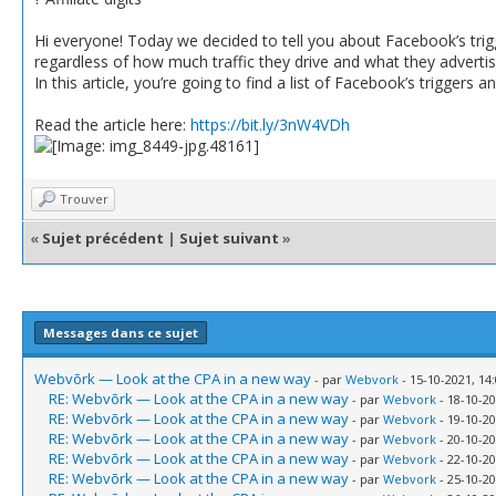
Hi everyone! Today we decided to tell you about Facebook’s triggers
regardless of how much traffic they drive and what they advertis
In this article, you’re going to find a list of Facebook’s triggers 
Read the article here:
https://bit.ly/3nW4VDh
Trouver
«
Sujet précédent
|
Sujet suivant
»
Messages dans ce sujet
Webvõrk — Look at the CPA in a new way
- par
Webvork
- 15-10-2021, 14
RE: Webvõrk — Look at the CPA in a new way
- par
Webvork
- 18-10-20
RE: Webvõrk — Look at the CPA in a new way
- par
Webvork
- 19-10-20
RE: Webvõrk — Look at the CPA in a new way
- par
Webvork
- 20-10-20
RE: Webvõrk — Look at the CPA in a new way
- par
Webvork
- 22-10-20
RE: Webvõrk — Look at the CPA in a new way
- par
Webvork
- 25-10-20