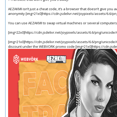
AEZAKMI isn’t just a cheat code, it’s a browser that doesn’t give yo
anonymity
[img=21x0]https://cdn.jsdelivr.net/joypixels/assets/6.6/p
You can use AEZAKMI to swap virtual machines or several computers 
[img=22x0]https://cdn.jsdelivr.net/joypixels/assets/6.6/png/unicode
[img=21x0]https://cdn.jsdelivr.net/joypixels/assets/6.6/png/unicode/
discount under the WEBVORK promo code
[img=21x0]https://cdn.jsd