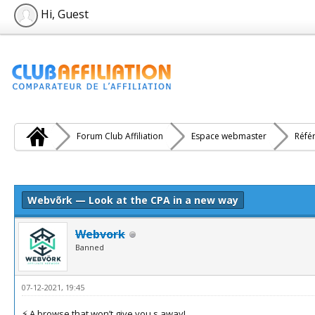
Hi, Guest
Forum Club Affiliation
Espace webmaster
Réfé
e(s))
Webvõrk — Look at the CPA in a new way
Webvork
Banned
07-12-2021, 19:45
⚡️ A browse that won’t give you s away!