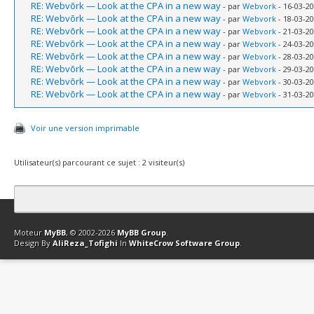
RE: Webvõrk — Look at the CPA in a new way
- par
Webvork
- 16-03-20
RE: Webvõrk — Look at the CPA in a new way
- par
Webvork
- 18-03-20
RE: Webvõrk — Look at the CPA in a new way
- par
Webvork
- 21-03-20
RE: Webvõrk — Look at the CPA in a new way
- par
Webvork
- 24-03-20
RE: Webvõrk — Look at the CPA in a new way
- par
Webvork
- 28-03-20
RE: Webvõrk — Look at the CPA in a new way
- par
Webvork
- 29-03-20
RE: Webvõrk — Look at the CPA in a new way
- par
Webvork
- 30-03-20
RE: Webvõrk — Look at the CPA in a new way
- par
Webvork
- 31-03-20
Voir une version imprimable
Utilisateur(s) parcourant ce sujet : 2 visiteur(s)
Contact
Club Affiliation
Retourner en haut
Version bas-débit (Archi
Moteur
MyBB
, © 2002-2026
MyBB Group
.
Design By
AliReza_Tofighi
In
WhiteCrow Software Group
.